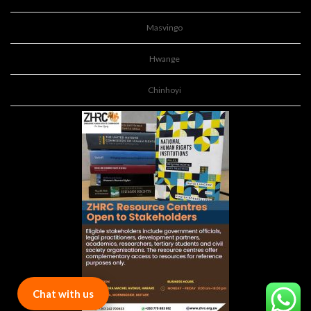
Masvingo
Hwange
Chinhoyi
Chat with us